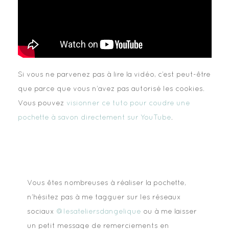
Si vous ne parvenez pas à lire la vidéo, c’est peut-être
que parce que vous n’avez pas autorisé les cookies.
Vous pouvez
visionner ce tuto pour coudre une
pochette à savon directement sur YouTube
.
Vous êtes nombreuses à réaliser la pochette,
n’hésitez pas à me tagguer sur les réseaux
sociaux
@lesateliersdangelique
ou à me laisser
un petit message de remerciements en