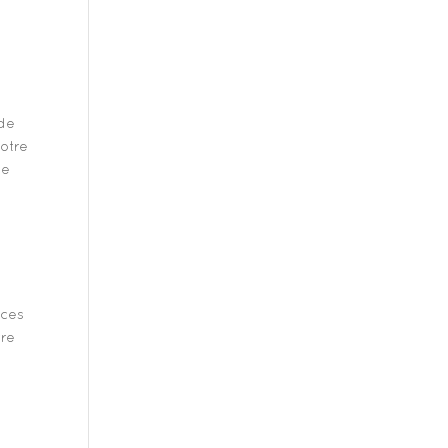
 de
notre
de
s
 ces
tre