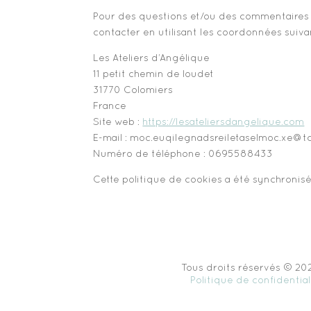
Pour des questions et/ou des commentaires su
contacter en utilisant les coordonnées suiva
Les Ateliers d’Angélique
11 petit chemin de loudet
31770 Colomiers
France
Site web :
https://lesateliersdangelique.com
E-mail :
lesateliersdangelique.com
ex.com
con
Numéro de téléphone : 0695588433
Cette politique de cookies a été synchroni
Tous droits réservés © 202
Politique de confidential