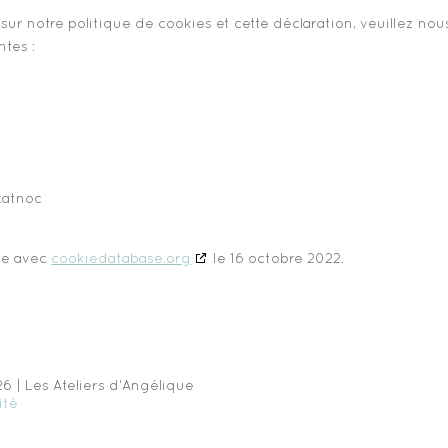
r notre politique de cookies et cette déclaration, veuillez nou
ntes :
tact@
sée avec
cookiedatabase.org
le 16 octobre 2022.
6 | Les Ateliers d'Angélique
ité