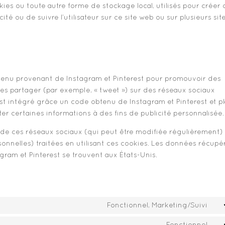
ies ou toute autre forme de stockage local, utilisés pour créer
licité ou de suivre l’utilisateur sur ce site web ou sur plusieurs sit
ntenu provenant de Instagram et Pinterest pour promouvoir des
 les partager (par exemple, « tweet ») sur des réseaux sociaux
t intégré grâce un code obtenu de Instagram et Pinterest et p
ter certaines informations à des fins de publicité personnalisée.
té de ces réseaux sociaux (qui peut être modifiée régulièrement) 
sonnelles) traitées en utilisant ces cookies. Les données récup
ram et Pinterest se trouvent aux États-Unis.
Fonctionnel, Marketing/Suivi
Co
to