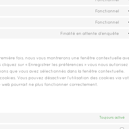
Fonctionnel
Co
se
to
Fonctionnel
go
Co
se
re
to
Fonctionnel
co
Co
se
to
Finalité en attente d’enquête
div
Co
se
(e
to
wo
th
se
di
première fois, nous vous montrerons une fenêtre contextuelle av
 cliquez sur « Enregistrer les préférences » vous nous autorisez
nsions que vous avez sélectionnés dans la fenêtre contextuelle,
ookies. Vous pouvez désactiver l’utilisation des cookies via vot
te web pourrait ne plus fonctionner correctement.
Toujours activé