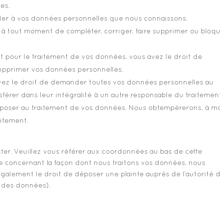
es.
céder à vos données personnelles que nous connaissons.
it à tout moment de compléter, corriger, faire supprimer ou bloq
 pour le traitement de vos données, vous avez le droit de
upprimer vos données personnelles.
avez le droit de demander toutes vos données personnelles au
sférer dans leur intégralité à un autre responsable du traitemen
opposer au traitement de vos données. Nous obtempérerons, à m
aitement.
cter. Veuillez vous référer aux coordonnées au bas de cette
te concernant la façon dont nous traitons vos données, nous
également le droit de déposer une plainte auprès de l’autorité 
n des données).