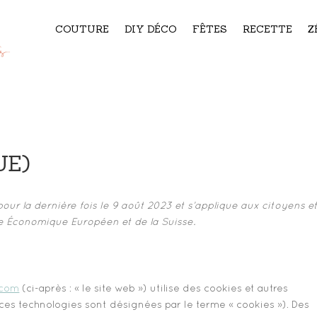
COUTURE
DIY DÉCO
FÊTES
RECETTE
Z
(UE)
pour la dernière fois le 9 août 2023 et s’applique aux citoyens e
e Économique Européen et de la Suisse.
.com
(ci-après : « le site web ») utilise des cookies et autres
s ces technologies sont désignées par le terme « cookies »). Des