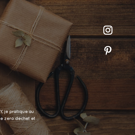
Y, je pratique au
 le zéro déchet et